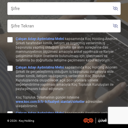
Çalışan Adayı Aydınlatma Metni
kapsamında Koç Holding Anonim
Şirketi tarafından kimlik, iletişim ve özgeçmiş verilerimin iş
başvurusu yapmış olduğum şirketin işe alım süreçlerine dair
memnuniyetimin ölçülmesi amacıyla anket yapılması ve kariyer
gelişimime ilişkin önerilerde bulunulması için işlenmesini ve
tarafımla bu doğrultuda iletişime geçilmesini kabul ediyorum.
Çalışan Adayı Aydınlatma Metni
kapsamında Koç Holding Anonim
Şirketi ile gerçekleştirmiş olduğum iş başvurusu dolayısıyla elde
edilen kimlik, iletişim ve özgeçmiş verilerimin Koç Topluluk
Kuruluşlarında oluşabilecek açık pozisyonlara yönelik
değerlendirilme yapılması amacıyla Koç Topluluk Kuruluşları ile
paylaşılmasını kabul ediyorum.
Koç Topluluk Şirketlerinin güncel listesine
www.koc.com.tr/tr-tr/faaliyet-alanlari/sirketler
adresinden
ulaşabilirsiniz.
Çalışan Adayı Aydınlatma Metni
kapsamında özgeçmiş verilerimin,
başvuru bilgilerime uygun olan pozisyonlarda değerlendirilebilmem
© 2026 - Koç Holding
ve bu çerçeve özgeçmişime uygun şekilde test, görüşme, form ve
benzeri aday değerlendirme süreçlerinin işletilmesi amacıyla Koç