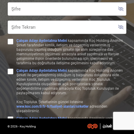
Çalışan Adayı Aydınlatma Metni
kapsamında Koç Holding Anonim
Şirketi tarafından kimlik, iletişim ve özgeçmiş verilerimin iş
başvurusu yapmış olduğum şirketin işe alım süreçlerine dair
memnuniyetimin ölçülmesi amacıyla anket yapılması ve kariyer
gelişimime ilişkin önerilerde bulunulması için işlenmesini ve
tarafımla bu doğrultuda iletişime geçilmesini kabul ediyorum.
Çalışan Adayı Aydınlatma Metni
kapsamında Koç Holding Anonim
Şirketi ile gerçekleştirmiş olduğum iş başvurusu dolayısıyla elde
edilen kimlik, iletişim ve özgeçmiş verilerimin Koç Topluluk
Kuruluşlarında oluşabilecek açık pozisyonlara yönelik
değerlendirilme yapılması amacıyla Koç Topluluk Kuruluşları ile
paylaşılmasını kabul ediyorum.
Koç Topluluk Şirketlerinin güncel listesine
www.koc.com.tr/tr-tr/faaliyet-alanlari/sirketler
adresinden
ulaşabilirsiniz.
Çalışan Adayı Aydınlatma Metni
kapsamında özgeçmiş verilerimin,
başvuru bilgilerime uygun olan pozisyonlarda değerlendirilebilmem
© 2026 - Koç Holding
ve bu çerçeve özgeçmişime uygun şekilde test, görüşme, form ve
benzeri aday değerlendirme süreçlerinin işletilmesi amacıyla Koç