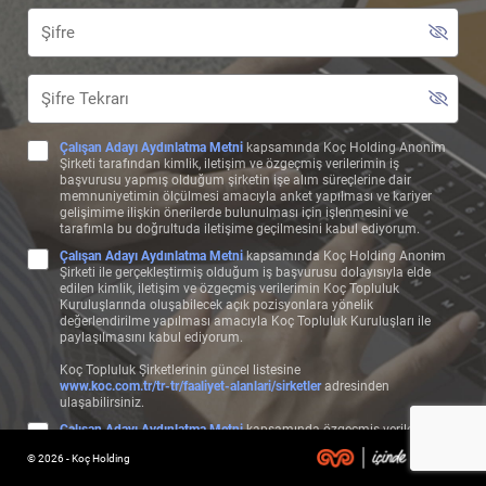
Çalışan Adayı Aydınlatma Metni
kapsamında Koç Holding Anonim
Şirketi tarafından kimlik, iletişim ve özgeçmiş verilerimin iş
başvurusu yapmış olduğum şirketin işe alım süreçlerine dair
memnuniyetimin ölçülmesi amacıyla anket yapılması ve kariyer
gelişimime ilişkin önerilerde bulunulması için işlenmesini ve
tarafımla bu doğrultuda iletişime geçilmesini kabul ediyorum.
Çalışan Adayı Aydınlatma Metni
kapsamında Koç Holding Anonim
Şirketi ile gerçekleştirmiş olduğum iş başvurusu dolayısıyla elde
edilen kimlik, iletişim ve özgeçmiş verilerimin Koç Topluluk
Kuruluşlarında oluşabilecek açık pozisyonlara yönelik
değerlendirilme yapılması amacıyla Koç Topluluk Kuruluşları ile
paylaşılmasını kabul ediyorum.
Koç Topluluk Şirketlerinin güncel listesine
www.koc.com.tr/tr-tr/faaliyet-alanlari/sirketler
adresinden
ulaşabilirsiniz.
Çalışan Adayı Aydınlatma Metni
kapsamında özgeçmiş verilerimin,
başvuru bilgilerime uygun olan pozisyonlarda değerlendirilebilmem
© 2026 - Koç Holding
ve bu çerçeve özgeçmişime uygun şekilde test, görüşme, form ve
benzeri aday değerlendirme süreçlerinin işletilmesi amacıyla Koç