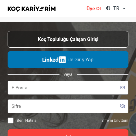
;
TR
Üye Ol
Koç Topluluğu Çalışan Girişi
ile Giriş Yap
veya
Beni Hatırla
Şifremi Unuttum