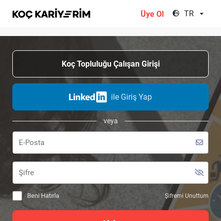
;
TR
Üye Ol
Koç Topluluğu Çalışan Girişi
ile Giriş Yap
veya
Beni Hatırla
Şifremi Unuttum