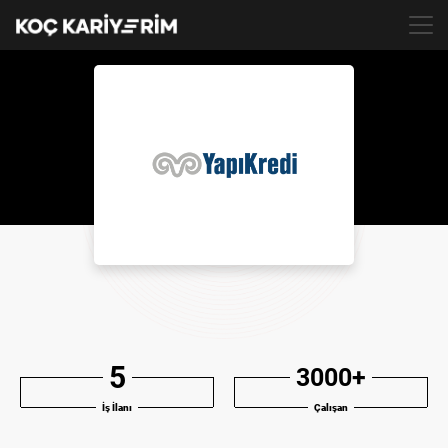
TR
5
3000+
İş İlanı
Çalışan