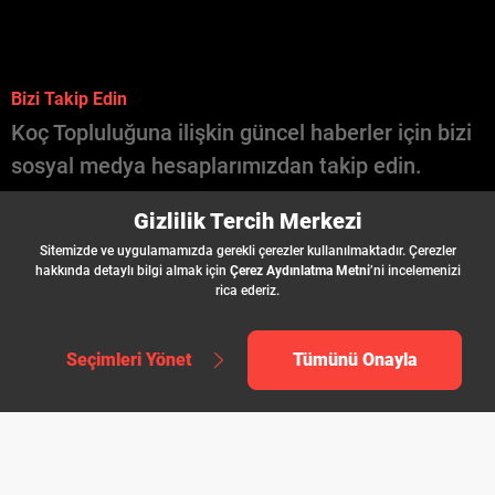
Bizi Takip Edin
Koç Topluluğuna ilişkin güncel haberler için bizi
sosyal medya hesaplarımızdan takip edin.
İçinde Koç Var
Gizlilik Tercih Merkezi
Şirketler
Sitemizde ve uygulamamızda gerekli çerezler kullanılmaktadır. Çerezler
İş İlanları
hakkında detaylı bilgi almak için
Çerez Aydınlatma Metni
’ni incelemenizi
rica ederiz.
Seçimleri Yönet
Tümünü Onayla
;