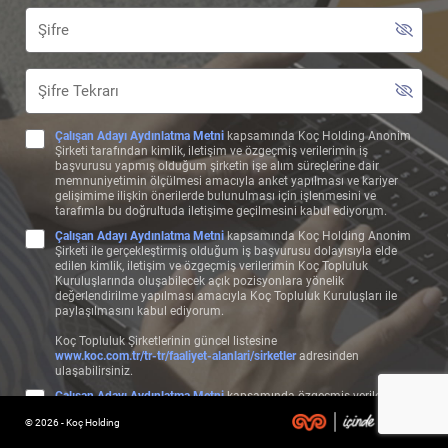
Çalışan Adayı Aydınlatma Metni
kapsamında Koç Holding Anonim
Şirketi tarafından kimlik, iletişim ve özgeçmiş verilerimin iş
başvurusu yapmış olduğum şirketin işe alım süreçlerine dair
memnuniyetimin ölçülmesi amacıyla anket yapılması ve kariyer
gelişimime ilişkin önerilerde bulunulması için işlenmesini ve
tarafımla bu doğrultuda iletişime geçilmesini kabul ediyorum.
Çalışan Adayı Aydınlatma Metni
kapsamında Koç Holding Anonim
Şirketi ile gerçekleştirmiş olduğum iş başvurusu dolayısıyla elde
edilen kimlik, iletişim ve özgeçmiş verilerimin Koç Topluluk
Kuruluşlarında oluşabilecek açık pozisyonlara yönelik
değerlendirilme yapılması amacıyla Koç Topluluk Kuruluşları ile
paylaşılmasını kabul ediyorum.
Koç Topluluk Şirketlerinin güncel listesine
www.koc.com.tr/tr-tr/faaliyet-alanlari/sirketler
adresinden
ulaşabilirsiniz.
Çalışan Adayı Aydınlatma Metni
kapsamında özgeçmiş verilerimin,
başvuru bilgilerime uygun olan pozisyonlarda değerlendirilebilmem
© 2026 - Koç Holding
ve bu çerçeve özgeçmişime uygun şekilde test, görüşme, form ve
benzeri aday değerlendirme süreçlerinin işletilmesi amacıyla Koç