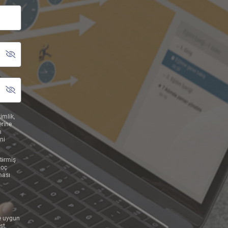
imlik,
erine
n
ni
tirmiş
Koç
ması
e uygun
st,