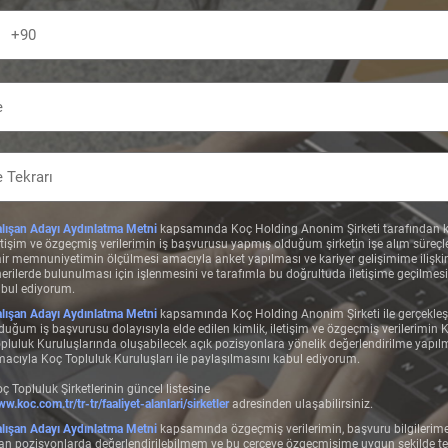
lışan Adayı Aydınlatma Metni
kapsamında Koç Holding Anonim Şirketi tarafından k
etişim ve özgeçmiş verilerimin iş başvurusu yapmış olduğum şirketin işe alım süreçl
ir memnuniyetimin ölçülmesi amacıyla anket yapılması ve kariyer gelişimime ilişki
erilerde bulunulması için işlenmesini ve tarafımla bu doğrultuda iletişime geçilmesi
bul ediyorum.
lışan Adayı Aydınlatma Metni
kapsamında Koç Holding Anonim Şirketi ile gerçekleş
duğum iş başvurusu dolayısıyla elde edilen kimlik, iletişim ve özgeçmiş verilerimin 
pluluk Kuruluşlarında oluşabilecek açık pozisyonlara yönelik değerlendirilme yapıl
acıyla Koç Topluluk Kuruluşları ile paylaşılmasını kabul ediyorum.
ç Topluluk Şirketlerinin güncel listesine
w.koc.com.tr/tr-tr/faaliyet-alanlari/sirketler
adresinden ulaşabilirsiniz.
lışan Adayı Aydınlatma Metni
kapsamında özgeçmiş verilerimin, başvuru bilgilerim
an pozisyonlarda değerlendirilebilmem ve bu çerçeve özgeçmişime uygun şekilde te