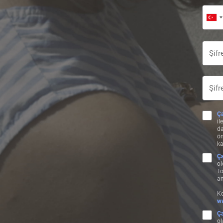
Ça
il
da
ön
ka
Ça
ol
To
am
Ko
ww
Ça
ol