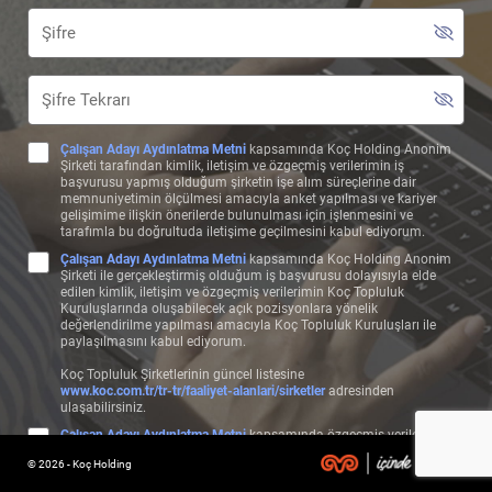
Çalışan Adayı Aydınlatma Metni
kapsamında Koç Holding Anonim
Şirketi tarafından kimlik, iletişim ve özgeçmiş verilerimin iş
başvurusu yapmış olduğum şirketin işe alım süreçlerine dair
memnuniyetimin ölçülmesi amacıyla anket yapılması ve kariyer
gelişimime ilişkin önerilerde bulunulması için işlenmesini ve
tarafımla bu doğrultuda iletişime geçilmesini kabul ediyorum.
Çalışan Adayı Aydınlatma Metni
kapsamında Koç Holding Anonim
Şirketi ile gerçekleştirmiş olduğum iş başvurusu dolayısıyla elde
edilen kimlik, iletişim ve özgeçmiş verilerimin Koç Topluluk
Kuruluşlarında oluşabilecek açık pozisyonlara yönelik
değerlendirilme yapılması amacıyla Koç Topluluk Kuruluşları ile
paylaşılmasını kabul ediyorum.
Koç Topluluk Şirketlerinin güncel listesine
www.koc.com.tr/tr-tr/faaliyet-alanlari/sirketler
adresinden
ulaşabilirsiniz.
Çalışan Adayı Aydınlatma Metni
kapsamında özgeçmiş verilerimin,
başvuru bilgilerime uygun olan pozisyonlarda değerlendirilebilmem
© 2026 - Koç Holding
ve bu çerçeve özgeçmişime uygun şekilde test, görüşme, form ve
benzeri aday değerlendirme süreçlerinin işletilmesi amacıyla Koç