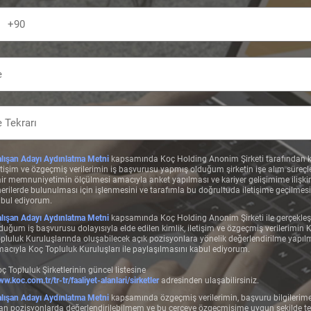
lışan Adayı Aydınlatma Metni
kapsamında Koç Holding Anonim Şirketi tarafından k
etişim ve özgeçmiş verilerimin iş başvurusu yapmış olduğum şirketin işe alım süreçl
ir memnuniyetimin ölçülmesi amacıyla anket yapılması ve kariyer gelişimime ilişki
erilerde bulunulması için işlenmesini ve tarafımla bu doğrultuda iletişime geçilmesi
bul ediyorum.
lışan Adayı Aydınlatma Metni
kapsamında Koç Holding Anonim Şirketi ile gerçekleş
duğum iş başvurusu dolayısıyla elde edilen kimlik, iletişim ve özgeçmiş verilerimin 
pluluk Kuruluşlarında oluşabilecek açık pozisyonlara yönelik değerlendirilme yapıl
acıyla Koç Topluluk Kuruluşları ile paylaşılmasını kabul ediyorum.
ç Topluluk Şirketlerinin güncel listesine
w.koc.com.tr/tr-tr/faaliyet-alanlari/sirketler
adresinden ulaşabilirsiniz.
lışan Adayı Aydınlatma Metni
kapsamında özgeçmiş verilerimin, başvuru bilgilerim
an pozisyonlarda değerlendirilebilmem ve bu çerçeve özgeçmişime uygun şekilde te