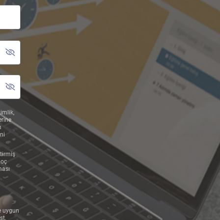
imlik,
erine
n
ni
tirmiş
Koç
ması
e uygun
st,