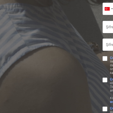
Ça
il
da
ön
ka
Ça
ol
To
am
Ko
ww
Ça
ol