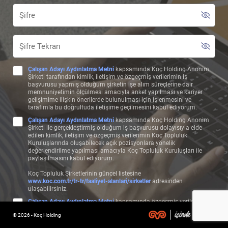
Çalışan Adayı Aydınlatma Metni
kapsamında Koç Holding Anonim
Şirketi tarafından kimlik, iletişim ve özgeçmiş verilerimin iş
başvurusu yapmış olduğum şirketin işe alım süreçlerine dair
memnuniyetimin ölçülmesi amacıyla anket yapılması ve kariyer
gelişimime ilişkin önerilerde bulunulması için işlenmesini ve
tarafımla bu doğrultuda iletişime geçilmesini kabul ediyorum.
Çalışan Adayı Aydınlatma Metni
kapsamında Koç Holding Anonim
Şirketi ile gerçekleştirmiş olduğum iş başvurusu dolayısıyla elde
edilen kimlik, iletişim ve özgeçmiş verilerimin Koç Topluluk
Kuruluşlarında oluşabilecek açık pozisyonlara yönelik
değerlendirilme yapılması amacıyla Koç Topluluk Kuruluşları ile
paylaşılmasını kabul ediyorum.
Koç Topluluk Şirketlerinin güncel listesine
www.koc.com.tr/tr-tr/faaliyet-alanlari/sirketler
adresinden
ulaşabilirsiniz.
Çalışan Adayı Aydınlatma Metni
kapsamında özgeçmiş verilerimin,
başvuru bilgilerime uygun olan pozisyonlarda değerlendirilebilmem
© 2026 - Koç Holding
ve bu çerçeve özgeçmişime uygun şekilde test, görüşme, form ve
benzeri aday değerlendirme süreçlerinin işletilmesi amacıyla Koç