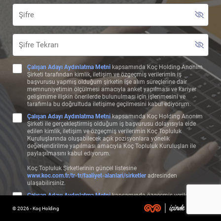
Çalışan Adayı Aydınlatma Metni
kapsamında Koç Holding Anonim
Şirketi tarafından kimlik, iletişim ve özgeçmiş verilerimin iş
başvurusu yapmış olduğum şirketin işe alım süreçlerine dair
memnuniyetimin ölçülmesi amacıyla anket yapılması ve kariyer
gelişimime ilişkin önerilerde bulunulması için işlenmesini ve
tarafımla bu doğrultuda iletişime geçilmesini kabul ediyorum.
Çalışan Adayı Aydınlatma Metni
kapsamında Koç Holding Anonim
Şirketi ile gerçekleştirmiş olduğum iş başvurusu dolayısıyla elde
edilen kimlik, iletişim ve özgeçmiş verilerimin Koç Topluluk
Kuruluşlarında oluşabilecek açık pozisyonlara yönelik
değerlendirilme yapılması amacıyla Koç Topluluk Kuruluşları ile
paylaşılmasını kabul ediyorum.
Koç Topluluk Şirketlerinin güncel listesine
www.koc.com.tr/tr-tr/faaliyet-alanlari/sirketler
adresinden
ulaşabilirsiniz.
Çalışan Adayı Aydınlatma Metni
kapsamında özgeçmiş verilerimin,
başvuru bilgilerime uygun olan pozisyonlarda değerlendirilebilmem
© 2026 - Koç Holding
ve bu çerçeve özgeçmişime uygun şekilde test, görüşme, form ve
benzeri aday değerlendirme süreçlerinin işletilmesi amacıyla Koç