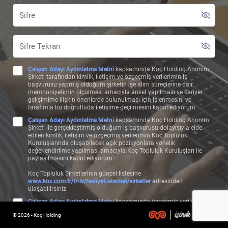
Çalışan Adayı Aydınlatma Metni
kapsamında Koç Holding Anonim
Şirketi tarafından kimlik, iletişim ve özgeçmiş verilerimin iş
başvurusu yapmış olduğum şirketin işe alım süreçlerine dair
memnuniyetimin ölçülmesi amacıyla anket yapılması ve kariyer
gelişimime ilişkin önerilerde bulunulması için işlenmesini ve
tarafımla bu doğrultuda iletişime geçilmesini kabul ediyorum.
Çalışan Adayı Aydınlatma Metni
kapsamında Koç Holding Anonim
Şirketi ile gerçekleştirmiş olduğum iş başvurusu dolayısıyla elde
edilen kimlik, iletişim ve özgeçmiş verilerimin Koç Topluluk
Kuruluşlarında oluşabilecek açık pozisyonlara yönelik
değerlendirilme yapılması amacıyla Koç Topluluk Kuruluşları ile
paylaşılmasını kabul ediyorum.
Koç Topluluk Şirketlerinin güncel listesine
www.koc.com.tr/tr-tr/faaliyet-alanlari/sirketler
adresinden
ulaşabilirsiniz.
Çalışan Adayı Aydınlatma Metni
kapsamında özgeçmiş verilerimin,
başvuru bilgilerime uygun olan pozisyonlarda değerlendirilebilmem
© 2026 - Koç Holding
ve bu çerçeve özgeçmişime uygun şekilde test, görüşme, form ve
benzeri aday değerlendirme süreçlerinin işletilmesi amacıyla Koç