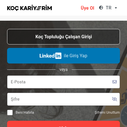
;
TR
Üye Ol
Koç Topluluğu Çalışan Girişi
ile Giriş Yap
veya
Beni Hatırla
Şifremi Unuttum