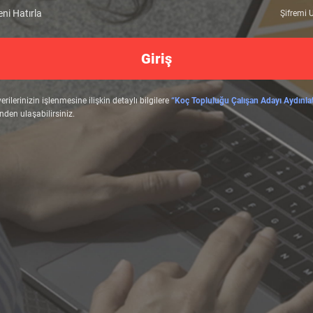
ni Hatırla
Şifremi
Giriş
verilerinizin işlenmesine ilişkin detaylı bilgilere
“Koç Topluluğu Çalışan Adayı Aydınl
nden ulaşabilirsiniz.