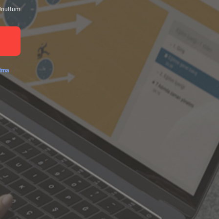
 Unuttum
atma