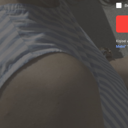
Be
Kişisel 
Metni”
‘