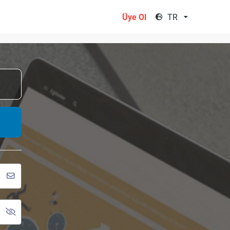
TR
Üye Ol