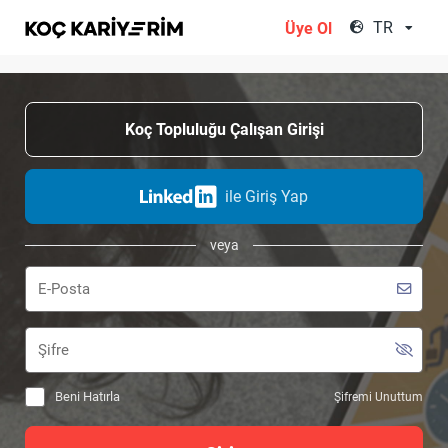
;
TR
Üye Ol
Koç Topluluğu Çalışan Girişi
ile Giriş Yap
veya
Beni Hatırla
Şifremi Unuttum