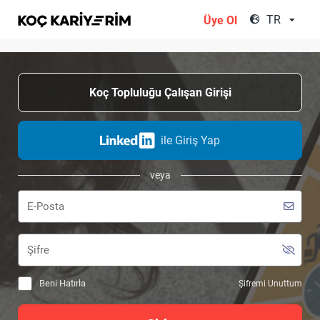
;
TR
Üye Ol
Koç Topluluğu Çalışan Girişi
ile Giriş Yap
veya
Beni Hatırla
Şifremi Unuttum